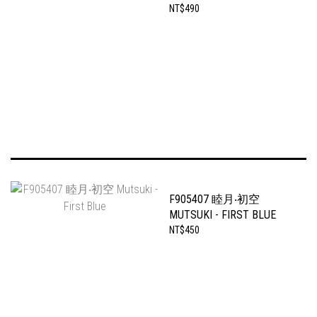
AQUARIUS
NT$490
F905407 睦月‧初空
MUTSUKI - FIRST BLUE
NT$450