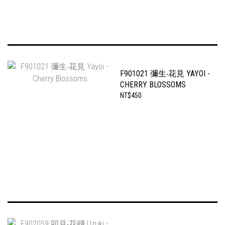
F901021 彌生‧花見 YAYOI -
CHERRY BLOSSOMS
NT$450