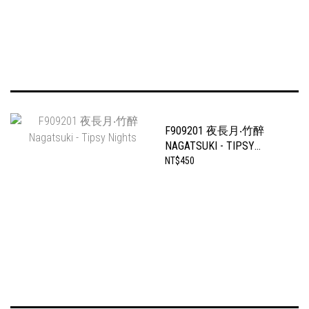
F909201 夜長月‧竹醉
NAGATSUKI - TIPSY
NIGHTS
NT$450