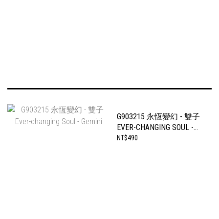
G903215 永恆變幻 - 雙子
EVER-CHANGING SOUL -
GEMINI
NT$490