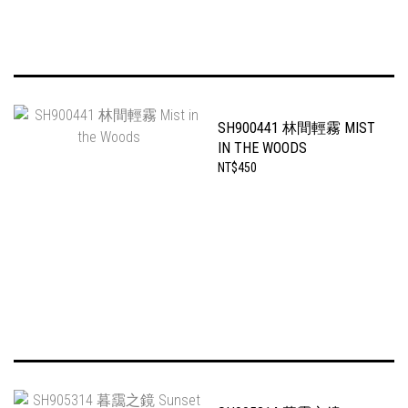
SH900441 林間輕霧 MIST
IN THE WOODS
NT$450