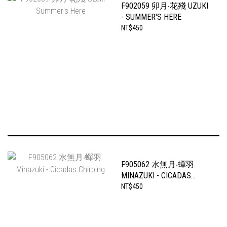
F902059 卯月‧花殘 UZUKI
- SUMMER'S HERE
NT$450
F905062 水無月‧蟬羽
MINAZUKI - CICADAS
CHIRPING
NT$450