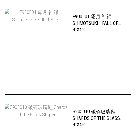
F900501 霜月‧神歸
SHIMOTSUKI - FALL OF
FROST
NT$490
S905010 破碎玻璃鞋
SHARDS OF THE GLASS
SLIPPER
NT$450