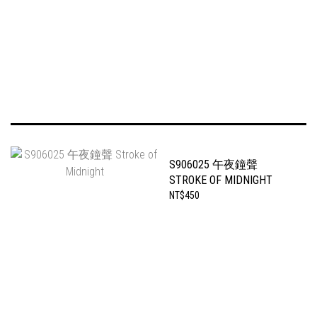
S906025 午夜鐘聲
STROKE OF MIDNIGHT
NT$450