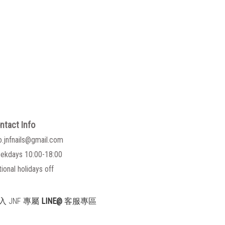
ntact Info
o.jnfnails@gmail.com
ekdays 10:00-18:00
ional holidays off
入 JNF 專屬
LINE@
客服專區