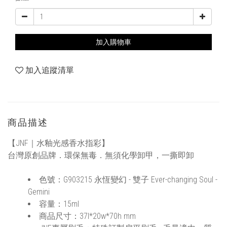
加入購物車
加入追蹤清單
商品描述
【JNF｜水釉光感香水指彩】
台灣原創品牌．環保無毒．無須化學卸甲，一撕即卸
色號：G903215 永恆變幻 - 雙子 Ever-changing Soul -
Gemini
容量：15ml
商品尺寸：37l*20w*70h mm