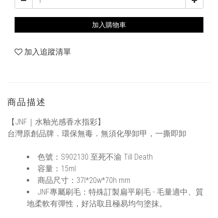
加入購物車
加入追蹤清單
商品描述
【JNF｜水釉光感香水指彩】
台灣原創品牌．環保無毒．無須化學卸甲，一撕即卸
色號：S902130 至死不渝 Till Death
容量：15ml
商品尺寸：37l*20w*70h mm
JNF專屬刷毛：特殊訂製扁平刷毛 - 毛量適中、質
地柔軟有彈性，好沾取且極易均勻塗抹。