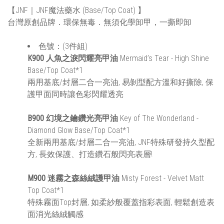
【JNF｜JNF魔法藥水 (Base/Top Coat) 】
台灣原創品牌．環保無毒．無須化學卸甲，一撕即卸
色號：(3件組)
K900 人魚之淚閃耀亮甲油
Mermaid’s Tear - High Shine
Base/Top Coat*1
兩用基底/封層二合一亮油, 易剝型配方溫和好撕除, 保
護甲面同時讓色彩閃耀透亮
B900 幻境之鑰鑽光亮甲油
Key of The Wonderland -
Diamond Glow Base/Top Coat*1
全新兩用基底/封層二合一亮油, JNF特殊研發持久型配
方, 長效保護、打造鑽石般閃亮表層!
M900 迷霧之森絲絨護甲油
Misty Forest - Velvet Matt
Top Coat*1
特殊霧面Top封層, 如柔紗般覆蓋指彩表面, 輕鬆創造表
面消光絲絨觸感