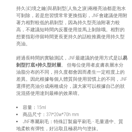
持久(幻境之鑰)與易剝型(人魚之淚)兩種亮油都是泡水
可剝除，若是您習慣常常更換指彩，JNF會建議使用附
著力相對較低的易剝型，因為持久型亮油附著力較
高，不建議短時間內反覆使用並馬上剝除哦。相對的
想要指彩停留時間更長更持久的話較推薦使用持久型
亮油。
經過長時間的實驗測試，JNF最建議的使用方式是以
易
剝型打底+持久型封層
。 但每位使用者皮膚表層水分
油脂分布的不同，持久度都會因而產生一定程度上的
差異。因此根據每個人體質與使用習慣上的不同，JNF
選擇把亮油分成兩種成分，讓大家可以根據自己的狀
況混搭使用達到最棒的效果唷。
容量：15ml
商品尺寸：37l*20w*70h mm
JNF專屬刷毛：特殊訂製扁平刷毛 - 毛量適中、質
地柔軟有彈性，好沾取且極易均勻塗抹。