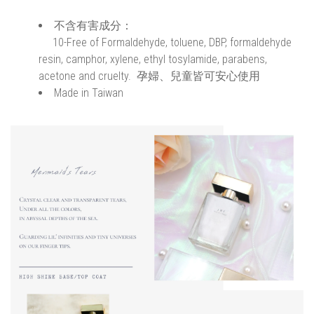
不含有害成分：
10-Free of Formaldehyde, toluene, DBP, formaldehyde
resin, camphor, xylene, ethyl tosylamide, parabens,
acetone and cruelty. 孕婦、兒童皆可安心使用
Made in Taiwan