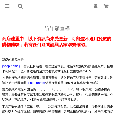
防詐騙宣導
商店建置中，以下資訊尚未受更新，可能並不適用於您的
購物體驗；若有任何疑問請與店家聯繫確認。
親愛的顧客您好
{shop name}
不會以任何名義、理由透過簡訊、電話向您索取相關金融帳戶、信用
卡相關資訊，也不會透過前述方式要求您前往銀行臨櫃或操作ATM。
如果您接到相關電話或簡訊，請提高警覺，切勿輕信不明來電指示，若有疑慮，敬
請於第一時間聯繫
{shop name}
或撥打警政署 165 反詐騙專線進行確認。
當您接到來電顯示開頭為「+」、「+2」、」「+886」等不明來電，請務必提高
警覺，更要提防對方竄改電話號碼或假裝成特定公司、銀行、司法機關的手法。不
明連結、不認識的LINE好友邀請或簡訊，也請不要點選。
常見詐騙手法如「重複下單」、「誤設分期付款」以取信消費者，再要求進行網路
銀行或ATM操作流程。如果與銀行帳務有關，請您直接致電給銀行，如果來電內容