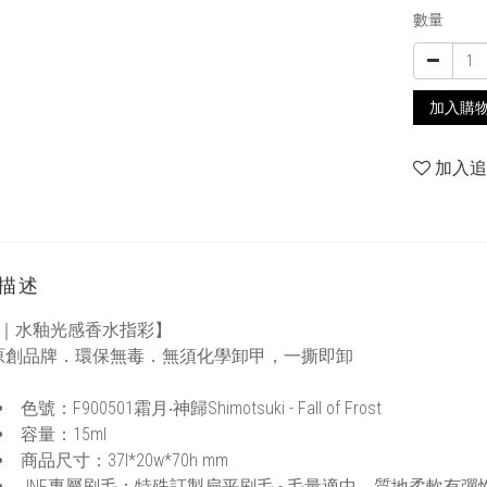
數量
加入購
加入
描述
F｜水釉光感香水指彩】
原創品牌．環保無毒．無須化學卸甲，一撕即卸
色號：F900501霜月‧神歸Shimotsuki - Fall of Frost
容量：15ml
商品尺寸：37l*20w*70h mm
JNF專屬刷毛：特殊訂製扁平刷毛 - 毛量適中、質地柔軟有