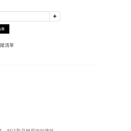
物車
追蹤清單
彈性，好沾取且極易均勻塗抹。