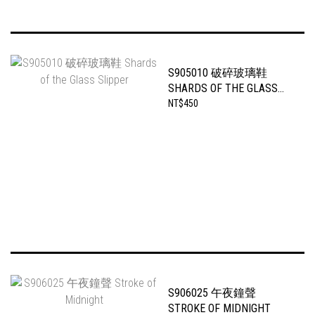
S905010 破碎玻璃鞋
SHARDS OF THE GLASS
SLIPPER
NT$450
S906025 午夜鐘聲
STROKE OF MIDNIGHT