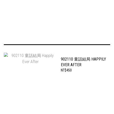
902110 童話結局 HAPPILY
EVER AFTER
NT$450