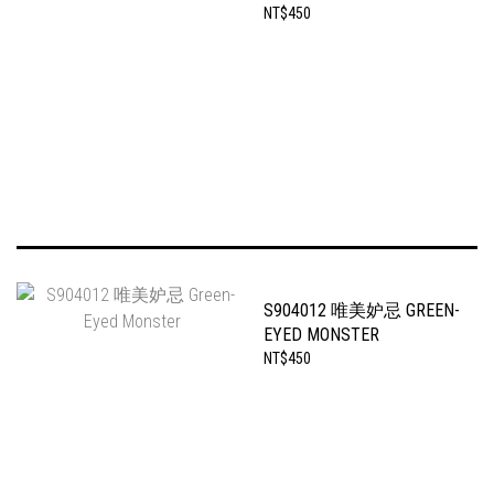
NT$450
S904012 唯美妒忌 GREEN-
EYED MONSTER
NT$450