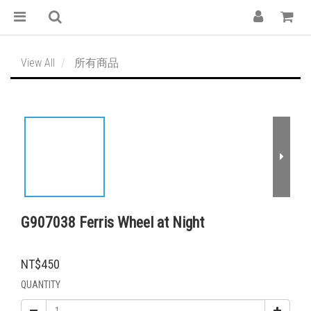
View All
所有商品
G907038 Ferris Wheel at Night
NT$450
QUANTITY