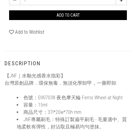
ADD TO CART
Add to Wishlist
DESCRIPTION
【JNF｜水釉光感香水指彩】
台灣原創品牌．環保無毒．無須化學卸甲，一撕即卸
色號：G907038 夜色摩天輪 Ferris Wheel at Night
容量：15ml
商品尺寸：37l*20w*70h mm
JNF專屬刷毛：特殊訂製扁平刷毛 - 毛量適中、質
地柔軟有彈性，好沾取且極易均勻塗抹。