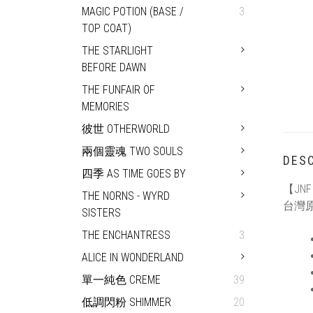
MAGIC POTION (BASE /
3
TOP COAT)
THE STARLIGHT
BEFORE DAWN
THE FUNFAIR OF
MEMORIES
彼世 OTHERWORLD
兩個靈魂 TWO SOULS
DESC
四季 AS TIME GOES BY
【JN
THE NORNS - WYRD
台灣
SISTERS
THE ENCHANTRESS
3
ALICE IN WONDERLAND
單一純色 CREME
39
低調閃粉 SHIMMER
20