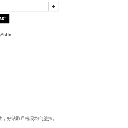
CART
Wishlist
彈性，好沾取且極易均勻塗抹。