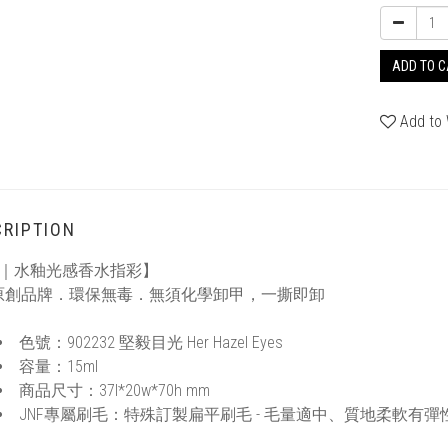
ADD TO 
Add to 
RIPTION
F｜水釉光感香水指彩】
原創品牌．環保無毒．無須化學卸甲，一撕即卸
色號：902232 堅毅目光 Her Hazel Eyes
容量：15ml
商品尺寸：37l*20w*70h mm
JNF專屬刷毛：特殊訂製扁平刷毛 - 毛量適中、質地柔軟有