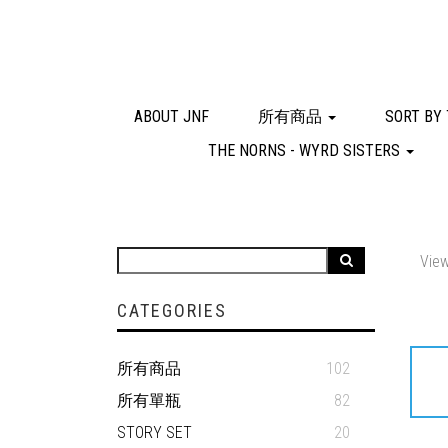
ABOUT JNF
所有商品
SORT BY
THE NORNS - WYRD SISTERS
View
CATEGORIES
所有商品
102
所有單瓶
82
STORY SET
20