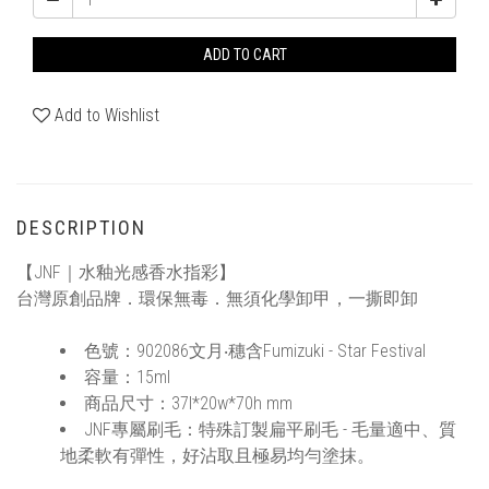
ADD TO CART
Add to Wishlist
DESCRIPTION
【JNF｜水釉光感香水指彩】
台灣原創品牌．環保無毒．無須化學卸甲，一撕即卸
色號：902086文月‧穗含Fumizuki - Star Festival
容量：15ml
商品尺寸：37l*20w*70h mm
JNF專屬刷毛：特殊訂製扁平刷毛 - 毛量適中、質
地柔軟有彈性，好沾取且極易均勻塗抹。