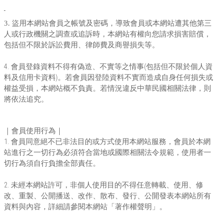
3.
盜用本網站會員之帳號及密碼，導致會員或本網站遭其他第三
人或行政機關之調查或追訴時，本網站有權向您請求損害賠償，
包括但不限於訴訟費用、律師費及商譽損失等。
4.
(
會員登錄資料不得有偽造、不實等之情事
包括但不限於個人資
)
料及信用卡資料
。若會員因登陸資料不實而造成自身任何損失或
權益受損，本網站概不負責。若情況違反中華民國相關法律，則
將依法追究。
｜會員使用行為｜
1.
會員同意絕不已非法目的或方式使用本網站服務，會員於本網
站進行之一切行為必須符合當地或國際相關法令規範，使用者一
切行為須自行負擔全部責任。
2.
未經本網站許可，非個人使用目的不得任意轉載、使用、修
改、重製、公開播送、改作、散布、發行、公開發表本網站所有
資料與內容，詳細請參閱本網站「著作權聲明」。